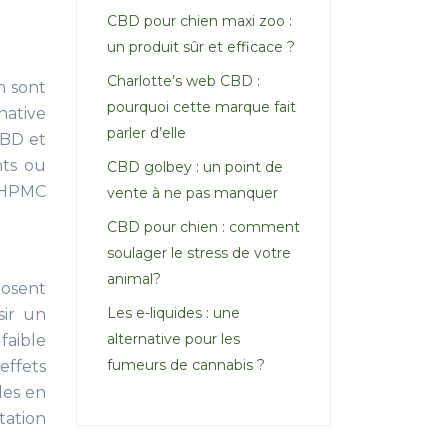
CBD pour chien maxi zoo :
un produit sûr et efficace ?
Charlotte’s web CBD :
m sont
pourquoi cette marque fait
ative
parler d’elle
CBD et
nts ou
CBD golbey : un point de
e HPMC
vente à ne pas manquer
CBD pour chien : comment
soulager le stress de votre
animal?
osent
Les e-liquides : une
sir un
alternative pour les
faible
fumeurs de cannabis ?
effets
les en
tation