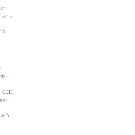
son
 sans
 à
s
rix
e CBD,
tion
as à