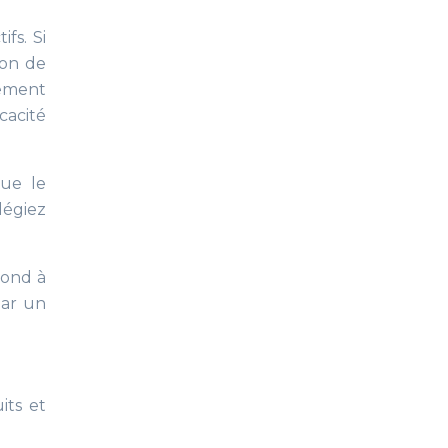
fs. Si
ion de
lement
cacité
que le
légiez
pond à
par un
its et