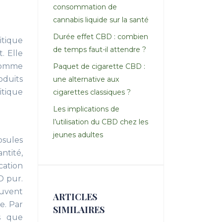
consommation de
cannabis liquide sur la santé
Durée effet CBD : combien
itique
de temps faut-il attendre ?
. Elle
 comme
Paquet de cigarette CBD :
oduits
une alternative aux
itique
cigarettes classiques ?
Les implications de
l’utilisation du CBD chez les
jeunes adultes
psules
ntité,
cation
D pur.
ouvent
ARTICLES
e. Par
SIMILAIRES
s que