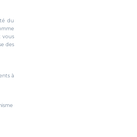
eté du
 comme
t vous
se des
ents à
anisme