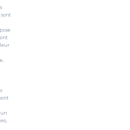
s
 sont
opose
sont
 leur
e,
fx
sont
 un
es,