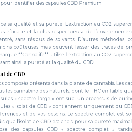
er pour identifier des capsules CBD Premium :
e sa qualité et sa pureté. L’extraction au CO2 supercr
s efficace et la plus respectueuse de l’environnement
ntré, sans résidus de solvants. D’autres méthodes,
 moins coûteuses mais peuvent laisser des traces de pr
marque **Cannalife** utilise l’extraction au CO2 supercr
nt ainsi la pureté et la qualité du CBD.
olat de CBD
ts composés présents dans la plante de cannabis. Les ca
 les cannabinoïdes naturels, dont le THC en faible qua
sules « spectre large » ont subi un processus de purifi
psules « isolat de CBD » contiennent uniquement du CB
érences et de vos besoins. Le spectre complet est s
is que l’isolat de CBD est choisi pour sa pureté maximal
ose des capsules CBD « spectre complet » tandi