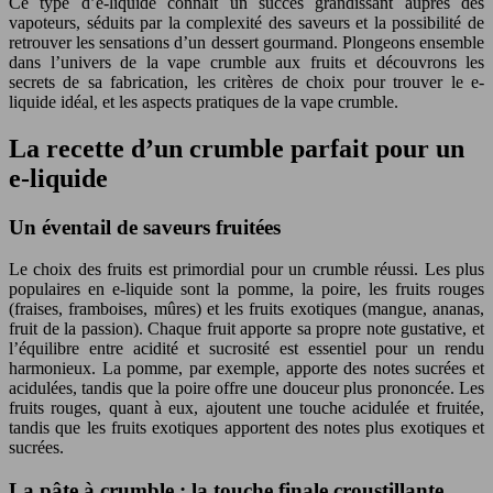
Ce type d’e-liquide connaît un succès grandissant auprès des
vapoteurs, séduits par la complexité des saveurs et la possibilité de
retrouver les sensations d’un dessert gourmand. Plongeons ensemble
dans l’univers de la vape crumble aux fruits et découvrons les
secrets de sa fabrication, les critères de choix pour trouver le e-
liquide idéal, et les aspects pratiques de la vape crumble.
La recette d’un crumble parfait pour un
e-liquide
Un éventail de saveurs fruitées
Le choix des fruits est primordial pour un crumble réussi. Les plus
populaires en e-liquide sont la pomme, la poire, les fruits rouges
(fraises, framboises, mûres) et les fruits exotiques (mangue, ananas,
fruit de la passion). Chaque fruit apporte sa propre note gustative, et
l’équilibre entre acidité et sucrosité est essentiel pour un rendu
harmonieux. La pomme, par exemple, apporte des notes sucrées et
acidulées, tandis que la poire offre une douceur plus prononcée. Les
fruits rouges, quant à eux, ajoutent une touche acidulée et fruitée,
tandis que les fruits exotiques apportent des notes plus exotiques et
sucrées.
La pâte à crumble : la touche finale croustillante