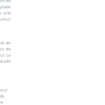
ion de
laisir
re une
ouceur
 et de
ion de
ur. Le
iquide
pour
 de
ve