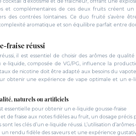
 cocktail d’exotisme et de fraîcheur, offrant une explos
s et complémentaires de ces deux fruits créent un p
ers des contrées lointaines. Ce duo fruité s’avère êt
complexité aromatique et son équilibre parfait entre d
e-fraise réussi
éussi, il est essentiel de choisir des arômes de qualité
du e-liquide, composée de VG/PG, influence la product
 taux de nicotine doit être adapté aux besoins du vapote
ur obtenir une expérience de vape optimale et un e-l
ité, naturels ou artificiels
t essentielle pour obtenir un e-liquide gousse-fraise
 de fraise aux notes fidèles au fruit, un dosage précis 
 sont les clés d’un e-liquide réussi. L’utilisation d’arômes
ir un rendu fidèle des saveurs et une expérience gustati