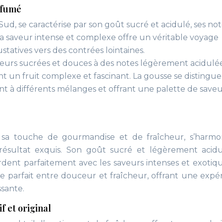
arfumé
ud, se caractérise par son goût sucré et acidulé, ses no
a saveur intense et complexe offre un véritable voyage
ustatives vers des contrées lointaines.
aveurs sucrées et douces à des notes légèrement acidulé
t un fruit complexe et fascinant. La gousse se distingue
nt à différents mélanges et offrant une palette de saveu
te sa touche de gourmandise et de fraîcheur, s’harmo
ésultat exquis. Son goût sucré et légèrement acidu
cordent parfaitement avec les saveurs intenses et exotiq
re parfait entre douceur et fraîcheur, offrant une expé
ssante.
f et original