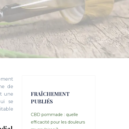
uement
che de
FRAÎCHEMENT
nt une
PUBLIÉS
ui se
itable
CBD pommade : quelle
efficacité pour les douleurs
ndial