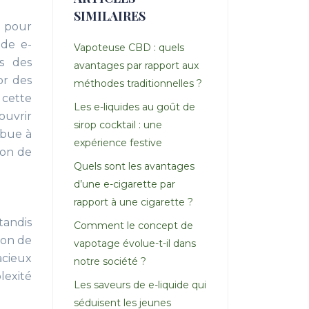
SIMILAIRES
e pour
 de e-
Vapoteuse CBD : quels
ns des
avantages par rapport aux
or des
méthodes traditionnelles ?
 cette
Les e-liquides au goût de
ouvrir
sirop cocktail : une
ibue à
expérience festive
ion de
Quels sont les avantages
d’une e-cigarette par
rapport à une cigarette ?
tandis
Comment le concept de
ion de
vapotage évolue-t-il dans
acieux
notre société ?
lexité
Les saveurs de e-liquide qui
séduisent les jeunes