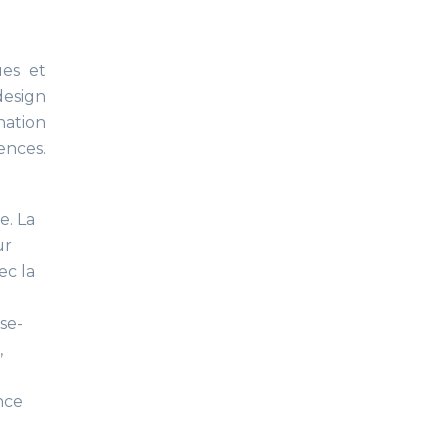
ues et
design
nation
ences.
e. La
ur
ec la
se-
,
nce