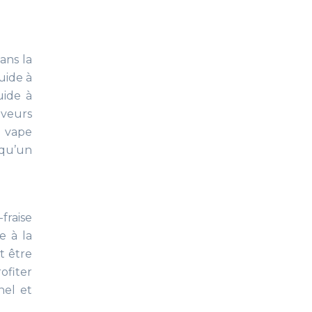
ans la
uide à
uide à
aveurs
e vape
 qu’un
fraise
e à la
t être
ofiter
nel et