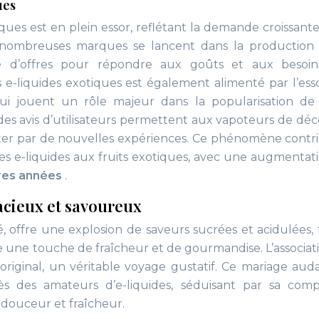
ues
iques est en plein essor, reflétant la demande croissant
De nombreuses marques se lancent dans la production
été d’offres pour répondre aux goûts et aux besoi
-liquides exotiques est également alimenté par l’ess
qui jouent un rôle majeur dans la popularisation de
es avis d’utilisateurs permettent aux vapoteurs de déc
enter par de nouvelles expériences. Ce phénomène contr
es e-liquides aux fruits exotiques, avec une augmentat
res années
.
acieux et savoureux
é, offre une explosion de saveurs sucrées et acidulées, 
rte une touche de fraîcheur et de gourmandise. L’associat
original, un véritable voyage gustatif. Ce mariage aud
ès des amateurs d’e-liquides, séduisant par sa comp
 douceur et fraîcheur.