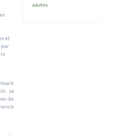
adultes
tes
es et
 par
rs
nisant
lé, sa
ues de
rience