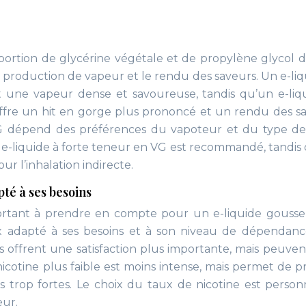
portion de glycérine végétale et de propylène glycol d
 la production de vapeur et le rendu des saveurs. Un e-liq
t une vapeur dense et savoureuse, tandis qu’un e-liq
offre un hit en gorge plus prononcé et un rendu des s
PG dépend des préférences du vapoteur et du type d
n e-liquide à forte teneur en VG est recommandé, tandis
ur l’inhalation indirecte.
pté à ses besoins
ortant à prendre en compte pour un e-liquide gousse-
taux adapté à ses besoins et à son niveau de dépendanc
és offrent une satisfaction plus importante, mais peuven
nicotine plus faible est moins intense, mais permet de pr
ns trop fortes. Le choix du taux de nicotine est person
eur.