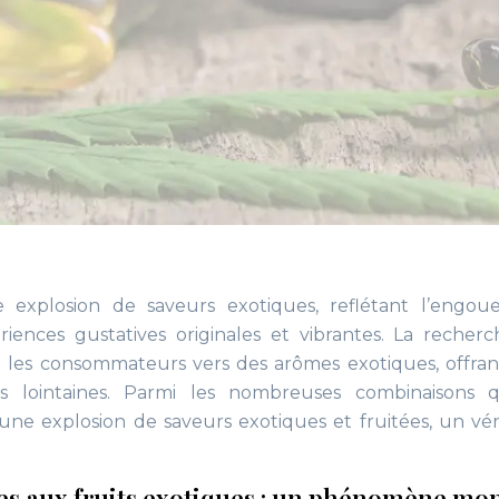
 explosion de saveurs exotiques, reflétant l’engo
iences gustatives originales et vibrantes. La recher
it les consommateurs vers des arômes exotiques, offra
s lointaines. Parmi les nombreuses combinaisons q
une explosion de saveurs exotiques et fruitées, un vér
es aux fruits exotiques : un phénomène mo